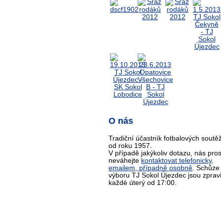
O nás
Tradiční účastník fotbalových soutěž
od roku 1957.
V případě jakýkoliv dotazu, nás pro
neváhejte
kontaktovat telefonicky,
emailem, případně osobně
. Schůze
výboru TJ Sokol Újezdec jsou zprav
každé úterý od 17:00.