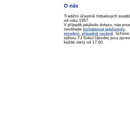
O nás
Tradiční účastník fotbalových soutěž
od roku 1957.
V případě jakýkoliv dotazu, nás pro
neváhejte
kontaktovat telefonicky,
emailem, případně osobně
. Schůze
výboru TJ Sokol Újezdec jsou zprav
každé úterý od 17:00.