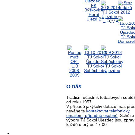
O nás
Tradiční účastník fotbalových soutěž
od roku 1957.
V případě jakýkoliv dotazu, nás pro
neváhejte
kontaktovat telefonicky,
emailem, případně osobně
. Schůze
výboru TJ Sokol Újezdec jsou zprav
každé úterý od 17:00.