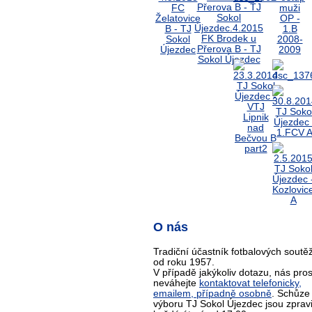
O nás
Tradiční účastník fotbalových soutěž
od roku 1957.
V případě jakýkoliv dotazu, nás pro
neváhejte
kontaktovat telefonicky,
emailem, případně osobně
. Schůze
výboru TJ Sokol Újezdec jsou zprav