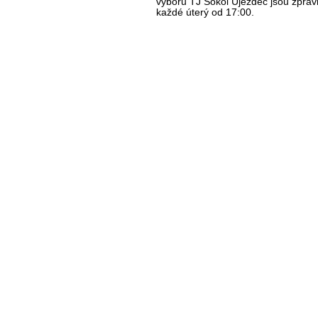
výboru TJ Sokol Újezdec jsou zprav
každé úterý od 17:00.