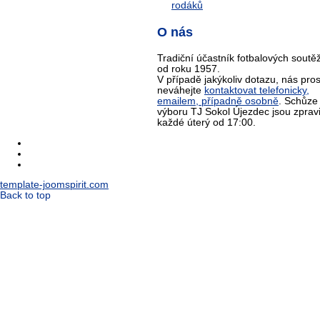
O nás
Tradiční účastník fotbalových soutěž
od roku 1957.
V případě jakýkoliv dotazu, nás pro
neváhejte
kontaktovat telefonicky,
emailem, případně osobně
. Schůze
výboru TJ Sokol Újezdec jsou zprav
každé úterý od 17:00.
template-joomspirit.com
Back to top