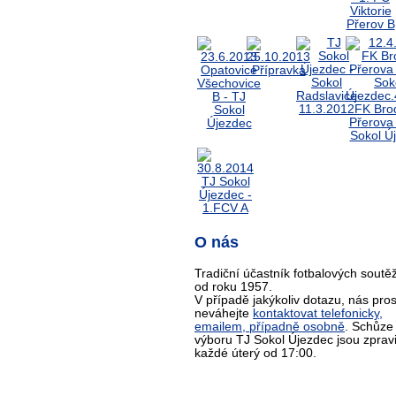
O nás
Tradiční účastník fotbalových soutěž
od roku 1957.
V případě jakýkoliv dotazu, nás pro
neváhejte
kontaktovat telefonicky,
emailem, případně osobně
. Schůze
výboru TJ Sokol Újezdec jsou zprav
každé úterý od 17:00.