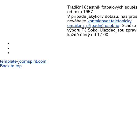
Tradiční účastník fotbalových soutěž
od roku 1957.
V případě jakýkoliv dotazu, nás pro
neváhejte
kontaktovat telefonicky,
emailem, případně osobně
. Schůze
výboru TJ Sokol Újezdec jsou zprav
každé úterý od 17:00.
template-joomspirit.com
Back to top