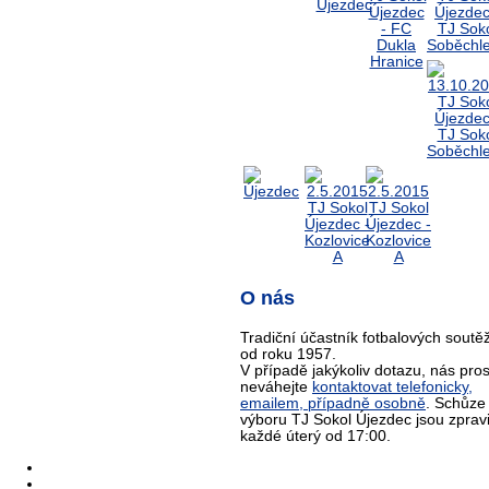
O nás
Tradiční účastník fotbalových soutěž
od roku 1957.
V případě jakýkoliv dotazu, nás pro
neváhejte
kontaktovat telefonicky,
emailem, případně osobně
. Schůze
výboru TJ Sokol Újezdec jsou zprav
každé úterý od 17:00.