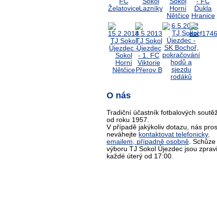
O nás
Tradiční účastník fotbalových soutěž
od roku 1957.
V případě jakýkoliv dotazu, nás pro
neváhejte
kontaktovat telefonicky,
emailem, případně osobně
. Schůze
výboru TJ Sokol Újezdec jsou zprav
každé úterý od 17:00.