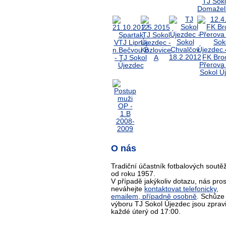
O nás
Tradiční účastník fotbalových soutěž
od roku 1957.
V případě jakýkoliv dotazu, nás pro
neváhejte
kontaktovat telefonicky,
emailem, případně osobně
. Schůze
výboru TJ Sokol Újezdec jsou zprav
každé úterý od 17:00.