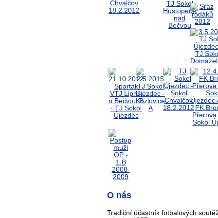
O nás
Tradiční účastník fotbalových soutěž