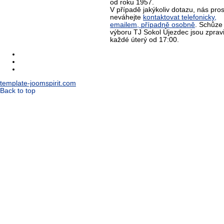
od roku 1957.
V případě jakýkoliv dotazu, nás pro
neváhejte
kontaktovat telefonicky,
emailem, případně osobně
. Schůze
výboru TJ Sokol Újezdec jsou zprav
každé úterý od 17:00.
template-joomspirit.com
Back to top